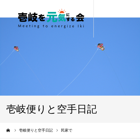
壱岐便りと空手日記
ーム
壱岐便りと空手日記
民家で