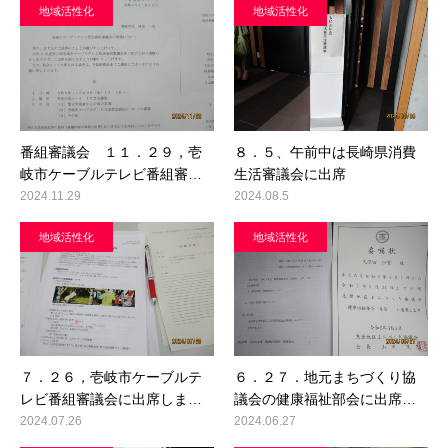
地域活性化
地域活性化
番組審議会 １１．２９，壱
８．５、午前中は長崎県消費
岐市ケーブルテレビ番組審…
生活審議会に出席
2024.11.29
2024.08.5
地域活性化
地域活性化
７．２６，壱岐市ケーブルテ
６．２７．地元まちづくり協
レビ番組審議会に出席しま…
議会の健康福祉部会に出席…
2024.07.26
2024.06.27