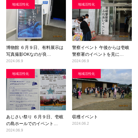
地域活性化
地域活性化
博物館 ６月９日、有料展示は
警察イベント 午後からは壱岐
写真撮影OKなのが良…
警察署のイベントを見に…
2024.06.9
2024.06.9
地域活性化
地域活性化
あじさい祭り ６月９日、壱岐
収穫イベント
の島ホールでのイベント…
2024.06.2
2024.06.9