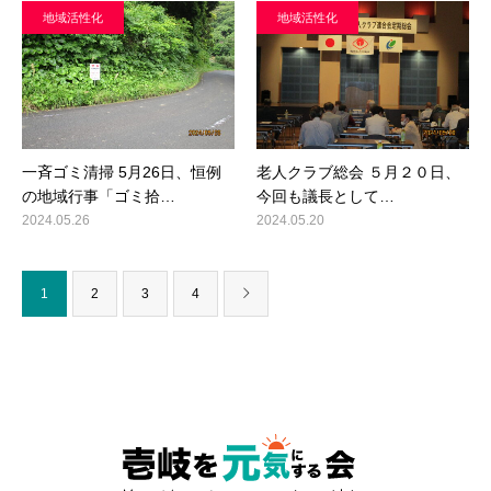
地域活性化
地域活性化
一斉ゴミ清掃 5月26日、恒例
老人クラブ総会 ５月２０日、
の地域行事「ゴミ拾…
今回も議長として…
2024.05.26
2024.05.20
1
2
3
4