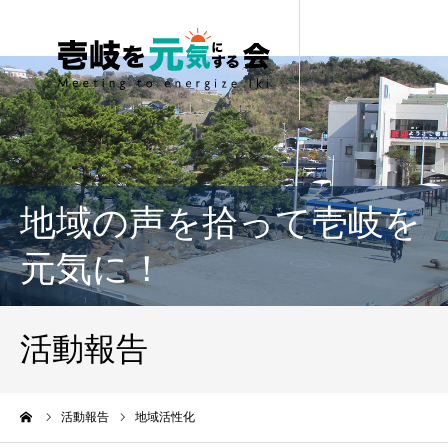
地域の声を拾って壱岐を
元気に！
活動報告
ーム
活動報告
地域活性化