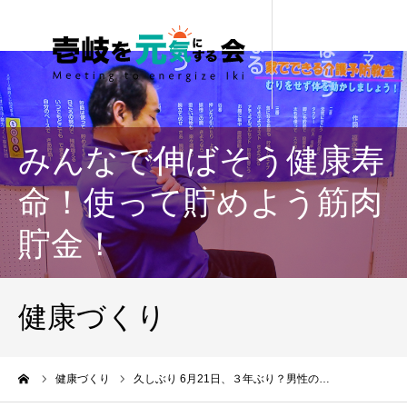
みんなで伸ばそう健康寿
命！使って貯めよう筋肉
貯金！
健康づくり
ーム
健康づくり
久しぶり 6月21日、３年ぶり？男性の…